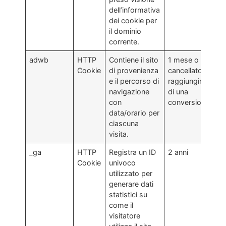
dell’informativa
dei cookie per
il dominio
corrente.
adwb
HTTP
Contiene il sito
1 mese o
Cookie
di provenienza
cancellato al
e il percorso di
raggiungimento
navigazione
di una
con
conversione.
data/orario per
ciascuna
visita.
_ga
HTTP
Registra un ID
2 anni
Cookie
univoco
utilizzato per
generare dati
statistici su
come il
visitatore