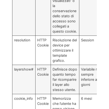
visualizzati” o
la
conservazione
dello stato di
accesso sono
collegati a
questo cookie.
resolution
HTTP
Risoluzione del
Session
Cookie
device per
ottimizzare il
template
grafico.
layershow#
HTTP
Definisce dopo
Variabile ma
Cookie
quanto tempo
sempre
far ricomparire
inferiore a 7
il layer allo
giorni
stesso utente.
cookie_info
HTTP
Memorizza
6 mesi
Cookie
che l’utente ha
preso visione